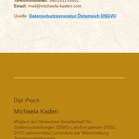
Telefonnummer:
068181139951
Email:
mail@michaela-kaden.com
Quelle:
Datenschutzgenerator Österreich DSGVO
Dipl.-Psych.
Michaela Kaden
Mitglied der Deutschen Gesellschaft für
Systemaufstellungen (DGfS) Lehrtherapeutin DGfS,
DGfS anerkanntes Curriculum zur Weiterbildung
Systemaufstellungen