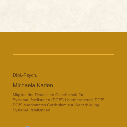
Dipl.-Psych.
Michaela Kaden
Mitglied der Deutschen Gesellschaft für
Systemaufstellungen (DGfS) Lehrtherapeutin DGfS,
DGfS anerkanntes Curriculum zur Weiterbildung
Systemaufstellungen