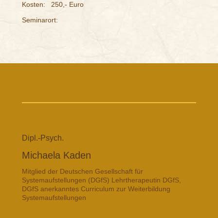
Kosten:
250,- Euro
Seminarort:
Dipl.-Psych.
Michaela Kaden
Mitglied der Deutschen Gesellschaft für
Systemaufstellungen (DGfS) Lehrtherapeutin DGfS,
DGfS anerkanntes Curriculum zur Weiterbildung
Systemaufstellungen