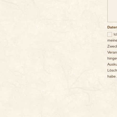
Date
Ic
meine
Zweck
Veran
hinge
Ausku
Lösch
habe.