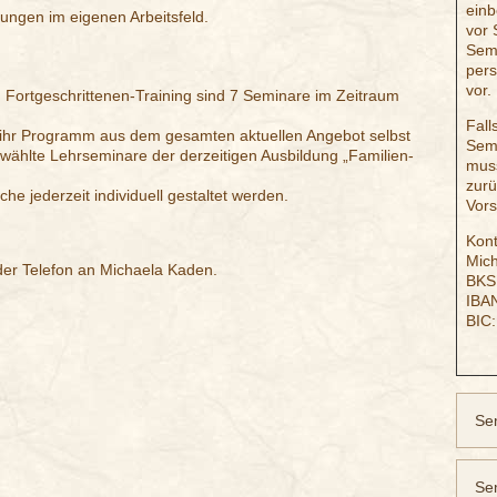
einb
dungen im eigenen Arbeitsfeld.
vor 
Semi
pers
vor.
 Fortgeschrittenen-Training sind 7 Seminare im Zeitraum
Fall
 ihr Programm aus dem gesamten aktuellen Angebot selbst
Semi
ählte Lehrseminare der derzeitigen Ausbildung „Familien-
mus
zurü
e jederzeit individuell gestaltet werden.
Vors
Kont
Mic
oder Telefon an Michaela Kaden.
BKS
IBA
BIC