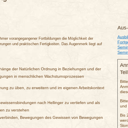
Aus-
Ausbi
nehmer vorangegangener Fortbildungen die Möglichkeit der
Fortg
hrungen und praktischen Fertigkeiten. Das Augenmerk liegt auf
Semin
Semin
An
nhänge der Natürlichen Ordnung in Beziehungen und der
Tei
ngungen in menschlichen Wachstumsprozessen
Bitt
Anme
ung zu üben, zu erweitern und im eigenen Arbeitskontext
dies
Bitt
Gewissensbindungen nach Hellinger zu vertiefen und als
und
en zu verstehen
Bis 
t zu verbinden, Bewegungen des Gewissen von Bewegungen
werd
Stor